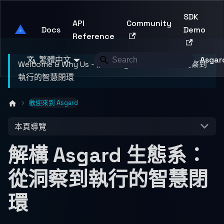
SDK
API
Community
Asgard Developer
Docs
Demo
Reference
繁體中文
Asgard
Welcome & Why Us - 解構 Asgard 生態系，從洞察到
執行的智慧閉環
歡迎來到 Asgard
本頁導覽
解構 Asgard 生態系：
從洞察到執行的智慧閉
環