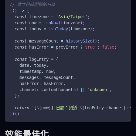
// 建立帶時間戳的日誌
(
(
)
=>
{
const
 timezone 
=
'Asia/Taipei'
;
const
 now 
=
isoNow
(
timezone
)
;
const
 today 
=
isoToday
(
timezone
)
;
const
 messageCount 
=
historySize
(
)
;
const
 hasError 
=
 prevError 
?
true
:
false
;
const
 logEntry 
=
{
date
:
 today
,
timestamp
:
 now
,
messages
:
 messageCount
,
hasError
:
 hasError
,
channel
:
 customChannelId 
||
'unknown'
,
}
;
return
`
[
${
now
}
] 日誌：頻道 
${
logEntry
.
channel
}
，
${
}
)
(
)
效能最佳化