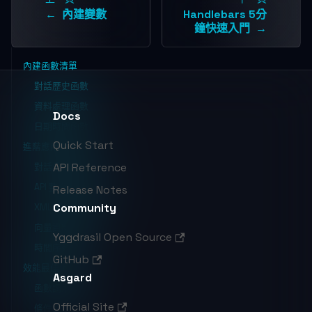
內建變數
Handlebars 5分
鐘快速入門
內建函數清單
對話歷史函數
資料處理函數
Docs
日期時間函數
Quick Start
進階應用範例
API Reference
對話分析與摘要
API 整合與資料處理
Release Notes
Community
XML 資料解析
向量資料處理
Yggdrasil Open Source
時間序列處理
GitHub
效能最佳化
Asgard
函數調用快取
Official Site
條件式執行