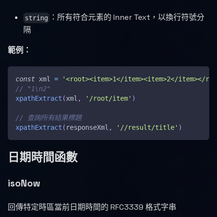
：所有符合元素的 Inner Text，以換行符號分
string
隔
範例：
const
 xml 
=
'<root><item>1</item><item>2</item></roo
// "1\n2"
xpathExtract
(
xml
,
'/root/item'
)
// 查詢所有結果標題
xpathExtract
(
responseXml
,
'//result/title'
)
日期時間函數
isoNow
回傳特定時區當前日期時間的 RFC3339 格式字串