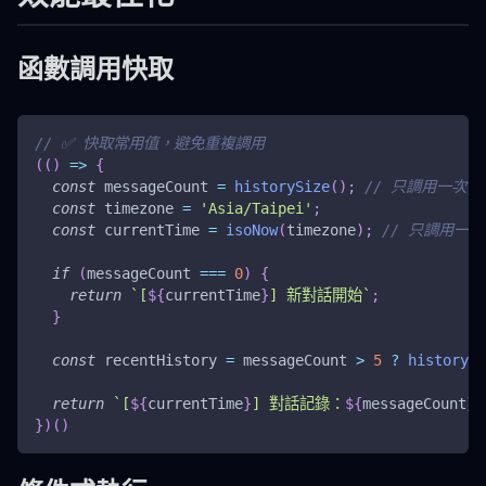
函數調用快取
// ✅ 快取常用值，避免重複調用
(
(
)
=>
{
const
 messageCount 
=
historySize
(
)
;
// 只調用一次
const
 timezone 
=
'Asia/Taipei'
;
const
 currentTime 
=
isoNow
(
timezone
)
;
// 只調用一次
if
(
messageCount 
===
0
)
{
return
`
[
${
currentTime
}
] 新對話開始
`
;
}
const
 recentHistory 
=
 messageCount 
>
5
?
history
(
-
return
`
[
${
currentTime
}
] 對話記錄：
${
messageCount
}
 
}
)
(
)