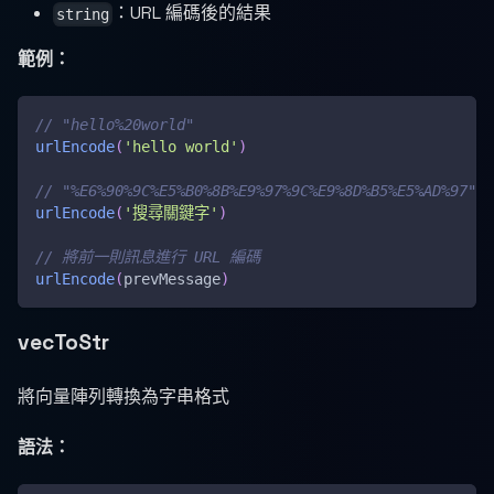
：URL 編碼後的結果
string
範例：
// "hello%20world"
urlEncode
(
'hello world'
)
// "%E6%90%9C%E5%B0%8B%E9%97%9C%E9%8D%B5%E5%AD%97"
urlEncode
(
'搜尋關鍵字'
)
// 將前一則訊息進行 URL 編碼
urlEncode
(
prevMessage
)
vecToStr
將向量陣列轉換為字串格式
語法：