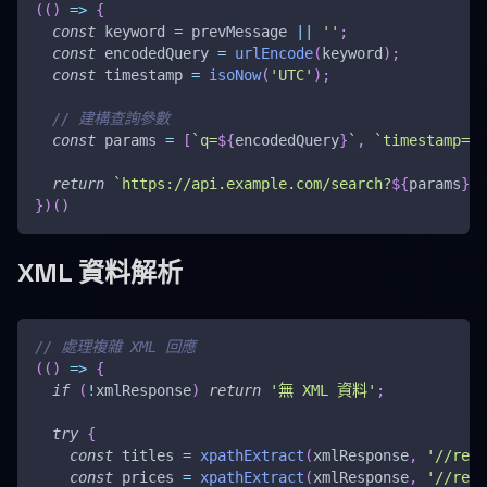
(
(
)
=>
{
const
 keyword 
=
 prevMessage 
||
''
;
const
 encodedQuery 
=
urlEncode
(
keyword
)
;
const
 timestamp 
=
isoNow
(
'UTC'
)
;
// 建構查詢參數
const
 params 
=
[
`
q=
${
encodedQuery
}
`
,
`
timestamp=
${
return
`
https://api.example.com/search?
${
params
}
`
;
}
)
(
)
XML 資料解析
// 處理複雜 XML 回應
(
(
)
=>
{
if
(
!
xmlResponse
)
return
'無 XML 資料'
;
try
{
const
 titles 
=
xpathExtract
(
xmlResponse
,
'//resu
const
 prices 
=
xpathExtract
(
xmlResponse
,
'//resu