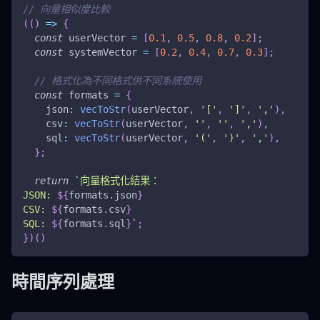
// 向量相似度比較
(
(
)
=>
{
const
 userVector 
=
[
0.1
,
0.5
,
0.8
,
0.2
]
;
const
 systemVector 
=
[
0.2
,
0.4
,
0.7
,
0.3
]
;
// 格式化為不同格式供不同系統使用
const
 formats 
=
{
json
:
vecToStr
(
userVector
,
'['
,
']'
,
','
)
,
csv
:
vecToStr
(
userVector
,
''
,
''
,
','
)
,
sql
:
vecToStr
(
userVector
,
'('
,
')'
,
','
)
,
}
;
return
`
向量格式化結果：
JSON: 
${
formats
.
json
}
CSV: 
${
formats
.
csv
}
SQL: 
${
formats
.
sql
}
`
;
}
)
(
)
時間序列處理