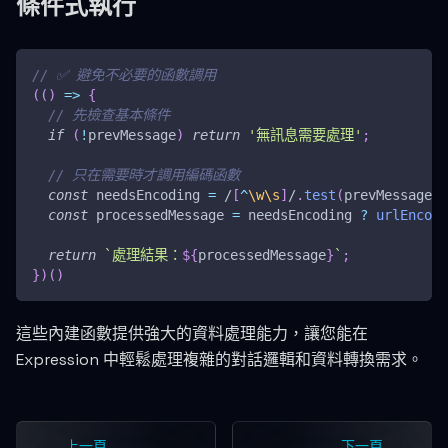
條件式執行
// ✅ 避免不必要的函數調用
(
(
)
=>
{
// 先檢查基本條件
if
(
!
prevMessage
)
return
'無訊息需要處理'
;
// 只在需要時才調用編碼函數
const
 needsEncoding 
=
/
[
^
\w
\s
]
/
.
test
(
prevMessage
)
;
const
 processedMessage 
=
 needsEncoding 
?
urlEncode
return
`
處理結果：
${
processedMessage
}
`
;
}
)
(
)
這些內建函數提供強大的資料處理能力，讓您能在
Expression 中輕鬆處理複雜的對話邏輯和資料轉換需求。
上一頁
下一頁