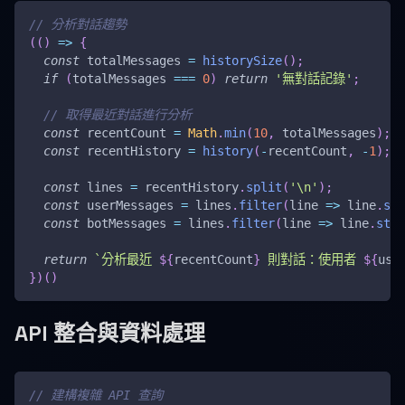
// 分析對話趨勢
(
(
)
=>
{
const
 totalMessages 
=
historySize
(
)
;
if
(
totalMessages 
===
0
)
return
'無對話記錄'
;
// 取得最近對話進行分析
const
 recentCount 
=
Math
.
min
(
10
,
 totalMessages
)
;
const
 recentHistory 
=
history
(
-
recentCount
,
-
1
)
;
const
 lines 
=
 recentHistory
.
split
(
'\n'
)
;
const
 userMessages 
=
 lines
.
filter
(
line
=>
 line
.
sta
const
 botMessages 
=
 lines
.
filter
(
line
=>
 line
.
star
return
`
分析最近 
${
recentCount
}
 則對話：使用者 
${
use
}
)
(
)
API 整合與資料處理
// 建構複雜 API 查詢