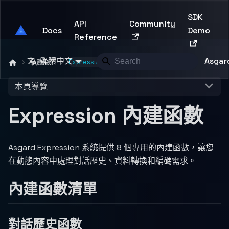
SDK
API
Community
Asgard Developer
Docs
Demo
Reference
繁體中文
Asgard
參數取值
Expression 內建函數
本頁導覽
Expression 內建函數
Asgard Expression 系統提供 8 個專用的內建函數，讓您
在動態內容中處理對話歷史、資料轉換和編碼需求。
內建函數清單
對話歷史函數