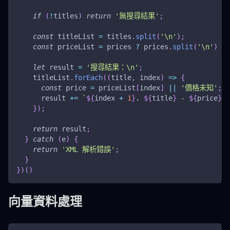
if
(
!
titles
)
return
'無搜尋結果'
;
const
 titleList 
=
 titles
.
split
(
'\n'
)
;
const
 priceList 
=
 prices 
?
 prices
.
split
(
'\n'
)
:
let
 result 
=
'搜尋結果：\n'
;
    titleList
.
forEach
(
(
title
,
 index
)
=>
{
const
 price 
=
 priceList
[
index
]
||
'價格未知'
;
      result 
+=
`
${
index 
+
1
}
. 
${
title
}
 - 
${
price
}
\n
}
)
;
return
 result
;
}
catch
(
e
)
{
return
'XML 解析錯誤'
;
}
}
)
(
)
向量資料處理