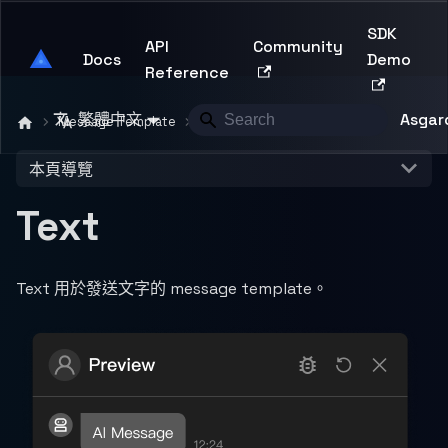
SDK
API
Community
Asgard Developer
Docs
Demo
Reference
繁體中文
Asgard
Message Template
Text
本頁導覽
Text
Text 用於發送文字的 message template。