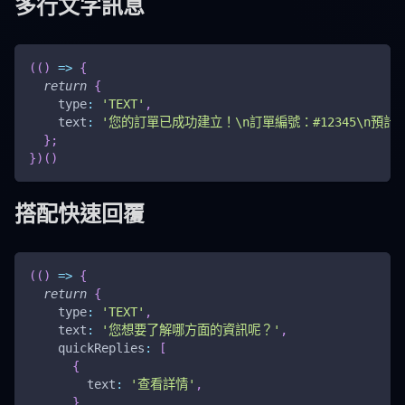
多行文字訊息
(
(
)
=>
{
return
{
type
:
'TEXT'
,
text
:
'您的訂單已成功建立！\n訂單編號：#12345\n預計 
}
;
}
)
(
)
搭配快速回覆
(
(
)
=>
{
return
{
type
:
'TEXT'
,
text
:
'您想要了解哪方面的資訊呢？'
,
quickReplies
:
[
{
text
:
'查看詳情'
,
}
,