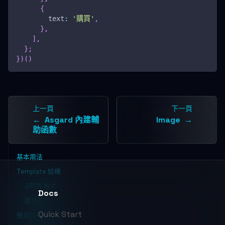
{
text
:
'購買'
,
}
,
]
,
}
;
}
)
(
)
上一頁
下一頁
Asgard 內建輔
Image
助函數
基本用法
Template 結構
JSON 格式
Docs
屬性說明
Quick Start
使用範例