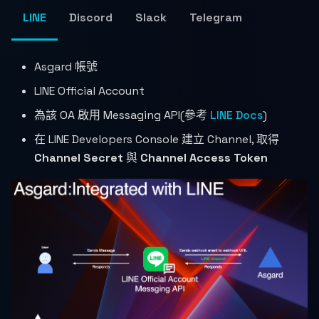
LINE
Discord
Slack
Telegram
Asgard 帳號
LINE Official Account
為該 OA 啟用 Messaging API(參考
LINE Docs
)
在 LINE Developers Console 建立 Channel, 取得
Channel Secret
與
Channel Access Token