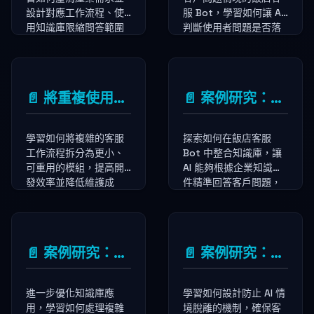
設計對應工作流程、使
服 Bot，學習如何讓 AI
用知識庫限縮問答範圍
判斷使用者問題是否落
提高回答準確度，以及
在服務範圍內，避免服
情境脫離的設計技巧。
務濫用的情境判斷設計
技巧。
📄️
將重複使用的流程模組化
📄️
案例研究：讓 AI 學習飯店知識
學習如何將複雜的客服
探索如何在飯店客服
工作流程拆分為更小、
Bot 中整合知識庫，讓
可重用的模組，提高開
AI 能夠根據企業知識文
發效率並降低維護成
件精準回答客戶問題，
本，實現更加靈活的工
提高回答的準確性與專
作流程設計。
業度。
📄️
案例研究：連 AI 都不會的時候如何處理
📄️
案例研究：複雜的飯店情境需要脫離
進一步優化知識庫應
學習如何設計防止 AI 情
用，學習如何處理複雜
境脫離的機制，確保客