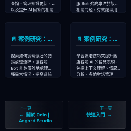
查詢、管理知識更新，
服 Bot 始終專注於飯店
以及提升 AI 回答的相關
相關問題，有效處理用
性，建立一個真正智慧
戶意圖轉變的情況。
的企業知識助手。
📄️
案例研究：更有效地處理錯誤
📄️
案例研究：讓客服 AI 更聰明
探索如何實現健壯的錯
學習進階技巧來提升飯
誤處理流程，讓客服
店客服 AI 的智慧表現，
Bot 能夠優雅地處理各
包括上下文理解、情感
種異常情況，提高系統
分析、多輪對話管理
的穩定性與用戶體驗。
等，打造一個真正能理
解客戶需求的智慧助
手。
上一頁
下一頁
關於 Odin |
快速入門
Asgard Studio