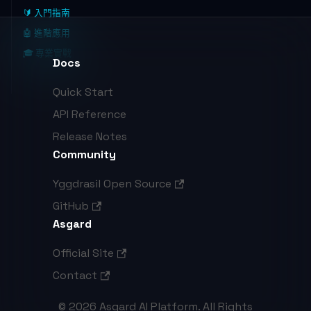
🔰 入門指南
🤖 進階應用
🎓 專業實戰
Docs
Quick Start
API Reference
Release Notes
Community
Yggdrasil Open Source
GitHub
Asgard
Official Site
Contact
© 2026 Asgard AI Platform. All Rights